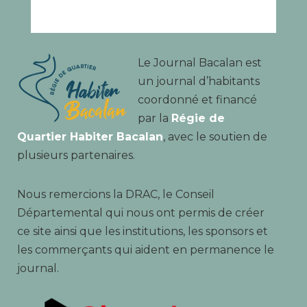
Le Journal Bacalan est
un journal d’habitants
coordonné et financé
par la
Régie de
Quartier Habiter Bacalan
, avec le soutien de
plusieurs partenaires.
Nous remercions la DRAC, le Conseil
Départemental qui nous ont permis de créer
ce site ainsi que les institutions, les sponsors et
les commerçants qui aident en permanence le
journal.