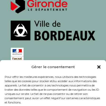
Gérer le consentement
ISSN : 1760-0944
Pour offrir les meilleures expériences, nous utilisons des technologies
Rédaction, photos et corrections : habitants et
telles que les cookies pour stocker et/ou accéder aux informations des
appareils. Le fait de consentir à ces technologies nous permettra de
associations du quartier
traiter des données telles que le comportement de navigation ou les ID
uniques sur ce site. Le fait de ne pas consentir ou de retirer son
consentement peut avoir un effet négatif sur certaines caractéristiques
et fonctions.