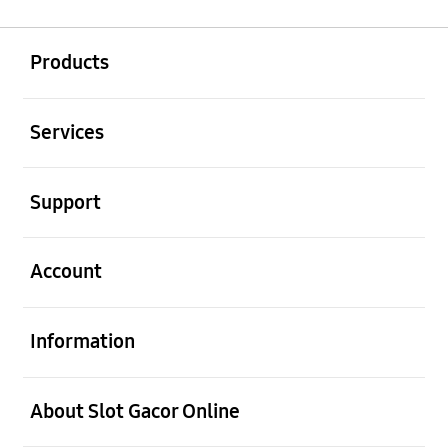
Buka
Footer Navigation
Products
Buka
Services
Buka
Support
Buka
Account
Buka
Information
Buka
About Slot Gacor Online