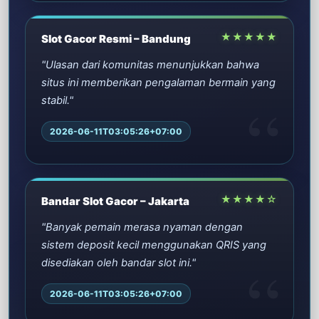
★★★★★
Slot Gacor Resmi – Bandung
"Ulasan dari komunitas menunjukkan bahwa
situs ini memberikan pengalaman bermain yang
stabil."
2026-06-11T03:05:26+07:00
★★★★☆
Bandar Slot Gacor – Jakarta
"Banyak pemain merasa nyaman dengan
sistem deposit kecil menggunakan QRIS yang
disediakan oleh bandar slot ini."
2026-06-11T03:05:26+07:00