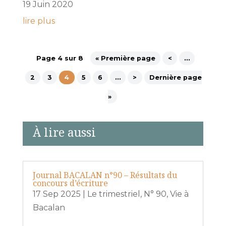
19 Juin 2020
lire plus
Page 4 sur 8
« Première page
<
…
2
3
4
5
6
…
>
Dernière page
»
À lire aussi
Journal BACALAN n°90 – Résultats du
concours d’écriture
17 Sep 2025
|
Le trimestriel
,
N° 90
,
Vie à
Bacalan