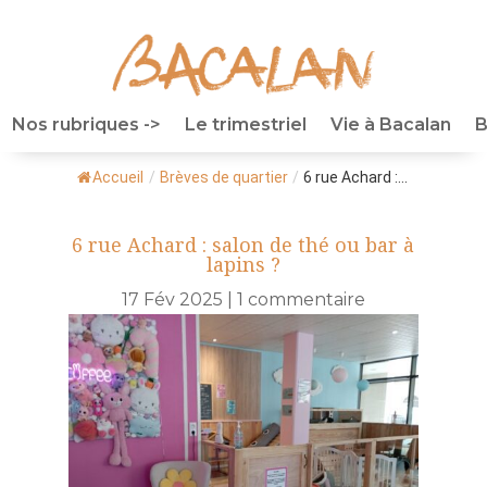
Nos rubriques ->
Le trimestriel
Vie à Bacalan
B
Accueil
/
Brèves de quartier
/
6 rue Achard :...
6 rue Achard : salon de thé ou bar à
lapins ?
17 Fév 2025
|
1 commentaire