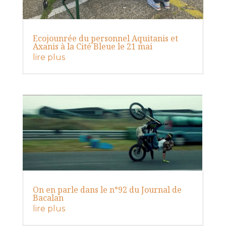
Ecojounrée du personnel Aquitanis et
Axanis à la Cité Bleue le 21 mai
lire plus
On en parle dans le n°92 du Journal de
Bacalan
lire plus