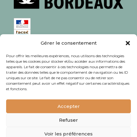
Gérer le consentement
ISSN : 1760-0944
Pour offrir les meilleures expériences, nous utilisons des technologies
Rédaction, photos et corrections : habitants et
telles que les cookies pour stocker et/ou accéder aux informations des
appareils. Le fait de consentir à ces technologies nous permettra de
associations du quartier
traiter des données telles que le comportement de navigation ou les ID
uniques sur ce site. Le fait de ne pas consentir ou de retirer son
consentement peut avoir un effet négatif sur certaines caractéristiques
et fonctions.
© Journal Bacalan 2024 - Tous droits
réservés -
Mentions légales
Accepter
Refuser
Voir les préférences