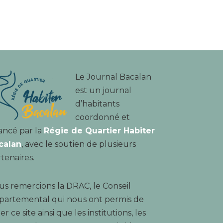
Le Journal Bacalan
est un journal
d’habitants
coordonné et
ancé par la
Régie de Quartier Habiter
calan
, avec le soutien de plusieurs
tenaires.
s remercions la DRAC, le Conseil
partemental qui nous ont permis de
er ce site ainsi que les institutions, les