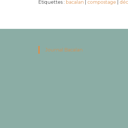
Étiquettes :
bacalan
|
compostage
|
déc
Journal Bacalan