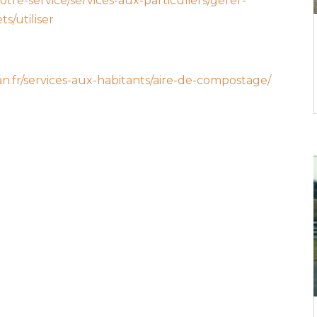
tre-service/services-aux-particuliers/gerer-
s/utiliser
an.fr/services-aux-habitants/aire-de-compostage/