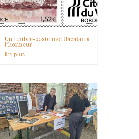
Un timbre-poste met Bacalan à
l’honneur
lire plus