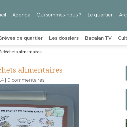
eil
Agenda
Qui sommes-nous ?
Le quartier
Arc
Brèves de quartier
Les dossiers
Bacalan TV
Cul
à déchets alimentaires
chets alimentaires
24
|
0 commentaires