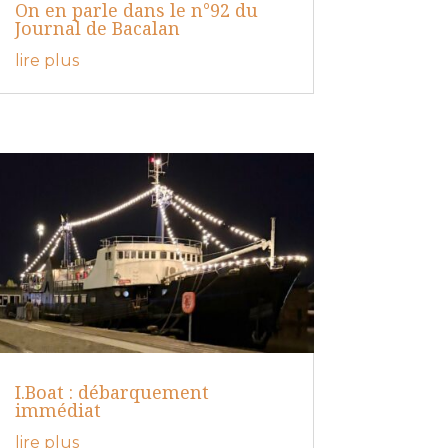
On en parle dans le n°92 du
Journal de Bacalan
lire plus
I.Boat : débarquement
immédiat
lire plus