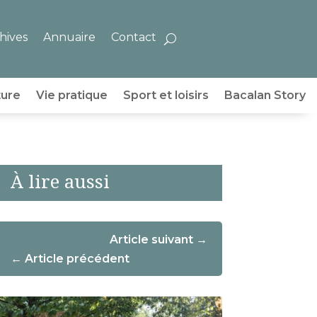
hives
Annuaire
Contact
ture
Vie pratique
Sport et loisirs
Bacalan Story
À lire aussi
Article suivant
Article précédent