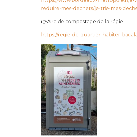
https://www.bordeaux-metropole.fr/a-vo
reduire-mes-dechets/je-trie-mes-dechet
👉Aire de compostage de la régie
https://regie-de-quartier-habiter-bacal