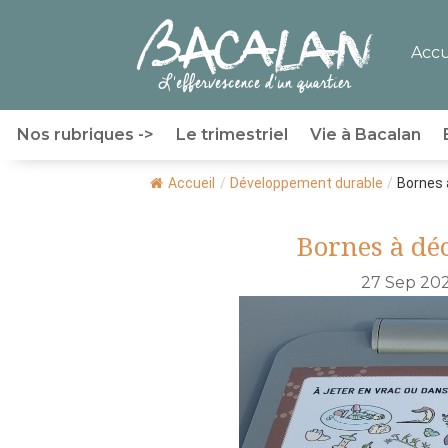
Accu
Nos rubriques ->
Le trimestriel
Vie à Bacalan
Accueil
/
Développement durable
/
Bornes 
Bornes à dé
27 Sep 20