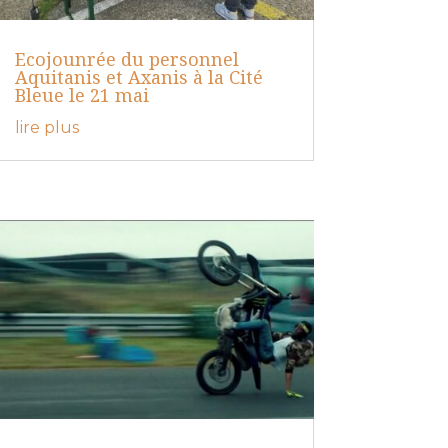
Ecojounrée du personnel
Aquitanis et Axanis à la Cité
Bleue le 21 mai
lire plus