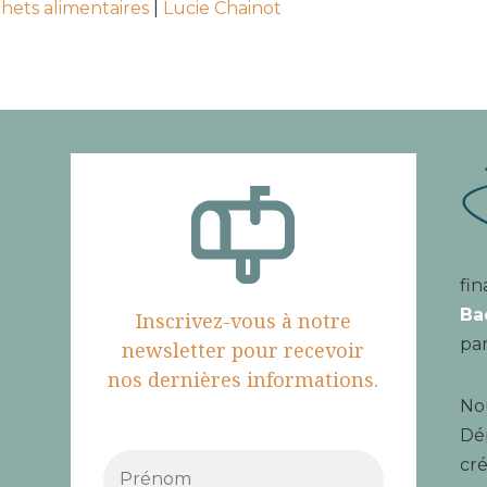
hets alimentaires
|
Lucie Chainot
fin
Ba
Inscrivez-vous à notre
par
newsletter pour recevoir
nos dernières informations.
Nou
Dé
cré