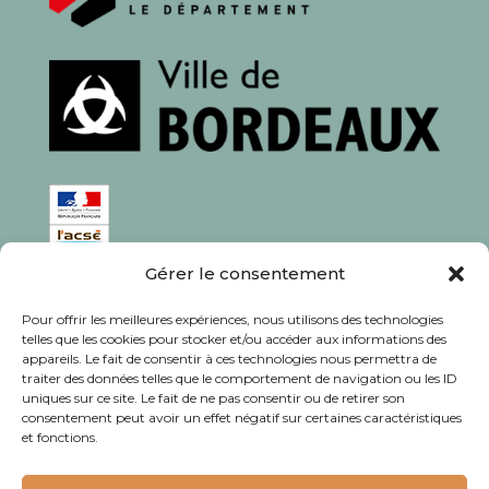
Gérer le consentement
ISSN : 1760-0944
Pour offrir les meilleures expériences, nous utilisons des technologies
Rédaction, photos et corrections : habitants et
telles que les cookies pour stocker et/ou accéder aux informations des
appareils. Le fait de consentir à ces technologies nous permettra de
associations du quartier
traiter des données telles que le comportement de navigation ou les ID
uniques sur ce site. Le fait de ne pas consentir ou de retirer son
consentement peut avoir un effet négatif sur certaines caractéristiques
et fonctions.
© Journal Bacalan 2024 - Tous droits