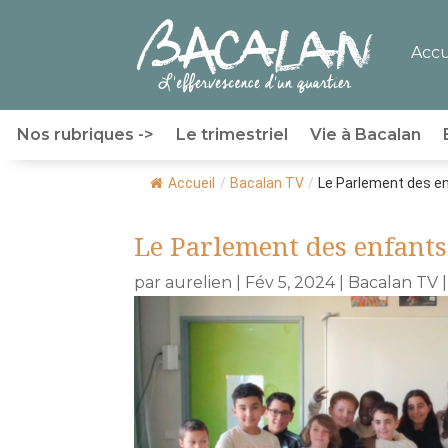
Accu
Nos rubriques ->
Le trimestriel
Vie à Bacalan
Accueil
/
Bacalan TV
/
Le Parlement des en
Le Parlement des enfants
par
aurelien
|
Fév 5, 2024
|
Bacalan TV