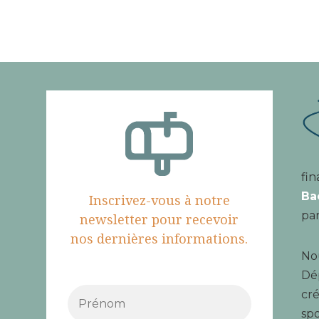
fin
Ba
Inscrivez-vous à notre
par
newsletter pour recevoir
nos dernières informations.
Nou
Dé
cré
spo