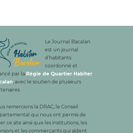
Le Journal Bacalan
est un journal
d’habitants
coordonné et
ancé par la
Régie de Quartier Habiter
calan
, avec le soutien de plusieurs
tenaires.
s remercions la DRAC, le Conseil
partemental qui nous ont permis de
er ce site ainsi que les institutions, les
nsors et les commerçants qui aident