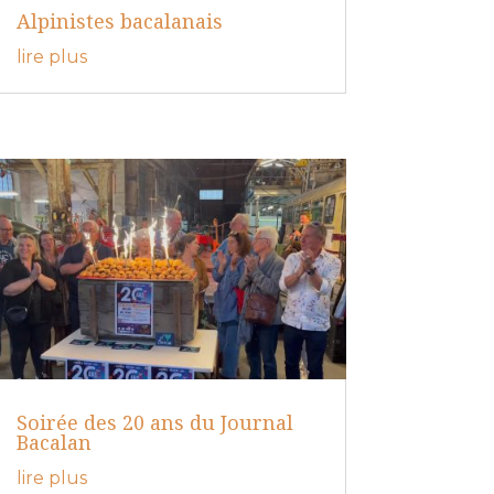
Alpinistes bacalanais
lire plus
Soirée des 20 ans du Journal
Bacalan
lire plus