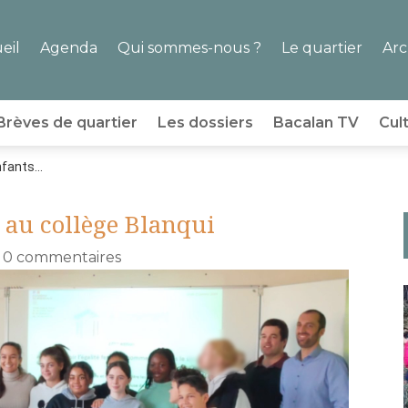
eil
Agenda
Qui sommes-nous ?
Le quartier
Arc
Brèves de quartier
Les dossiers
Bacalan TV
Cul
fants...
 au collège Blanqui
|
0 commentaires