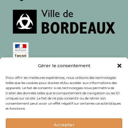
Gérer le consentement
ISSN : 1760-0944
Pour offrir les meilleures expériences, nous utilisons des technologies
Rédaction, photos et corrections : habitants et
telles que les cookies pour stocker et/ou accéder aux informations des
appareils. Le fait de consentir à ces technologies nous permettra de
associations du quartier
traiter des données telles que le comportement de navigation ou les ID
uniques sur ce site. Le fait de ne pas consentir ou de retirer son
consentement peut avoir un effet négatif sur certaines caractéristiques
et fonctions.
© Journal Bacalan 2024 - Tous droits
réservés -
Mentions légales
Accepter