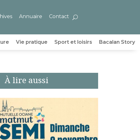
hives
Annuaire
Contact
ture
Vie pratique
Sport et loisirs
Bacalan Story
À lire aussi