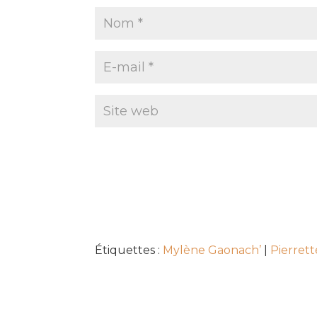
Étiquettes :
Mylène Gaonach’
|
Pierret