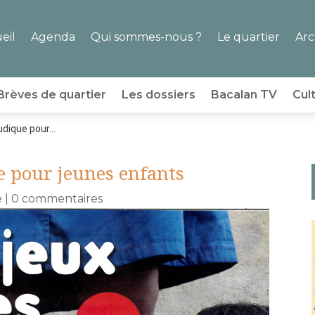
eil
Agenda
Qui sommes-nous ?
Le quartier
Arc
Brèves de quartier
Les dossiers
Bacalan TV
Cul
udique pour...
e pour jeunes enfants
e
|
0 commentaires