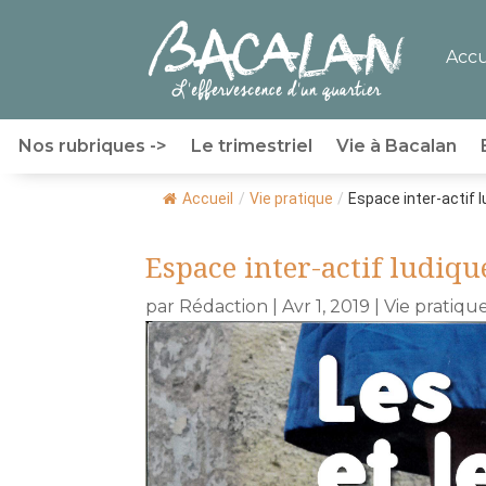
Accu
Nos rubriques ->
Le trimestriel
Vie à Bacalan
Accueil
/
Vie pratique
/
Espace inter-actif l
Espace inter-actif ludiqu
par
Rédaction
|
Avr 1, 2019
|
Vie pratiqu