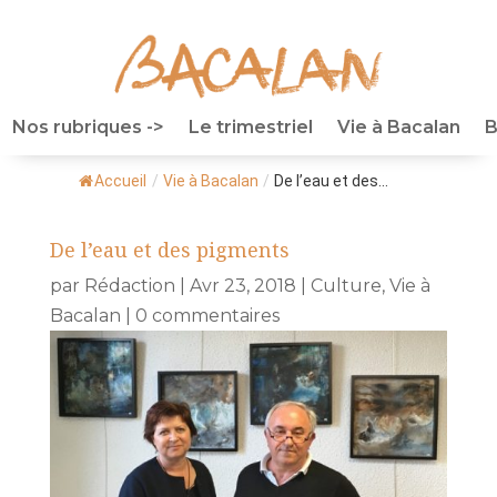
Nos rubriques ->
Le trimestriel
Vie à Bacalan
B
Accueil
/
Vie à Bacalan
/
De l’eau et des...
De l’eau et des pigments
par
Rédaction
|
Avr 23, 2018
|
Culture
,
Vie à
Bacalan
|
0 commentaires