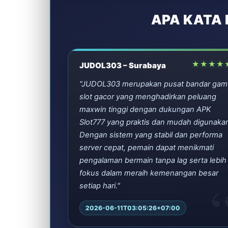
APA KATA 
★★★★
JUDOL303 – Surabaya
"JUDOL303 merupakan pusat bandar gam
slot gacor yang menghadirkan peluang
maxwin tinggi dengan dukungan APK
Slot777 yang praktis dan mudah digunaka
Dengan sistem yang stabil dan performa
server cepat, pemain dapat menikmati
pengalaman bermain tanpa lag serta lebih
fokus dalam meraih kemenangan besar
setiap hari."
2026-06-11T03:05:26+07:00