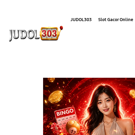
Skip
to
content
JUDOL303
Slot Gacor Online
Buka Info Lebih Lanjut