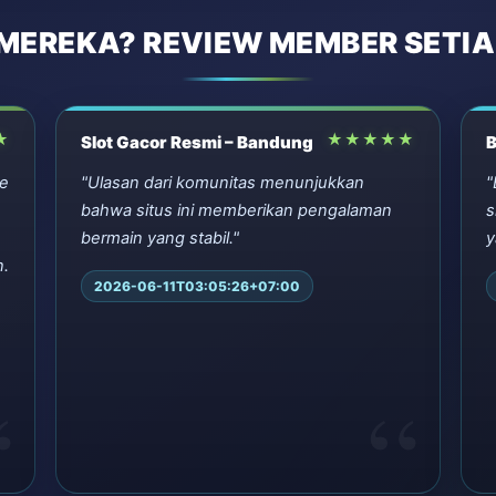
MEREKA? REVIEW MEMBER SETI
★
★★★★★
Slot Gacor Resmi – Bandung
B
e
"Ulasan dari komunitas menunjukkan
"
bahwa situs ini memberikan pengalaman
s
bermain yang stabil."
y
n.
2026-06-11T03:05:26+07:00