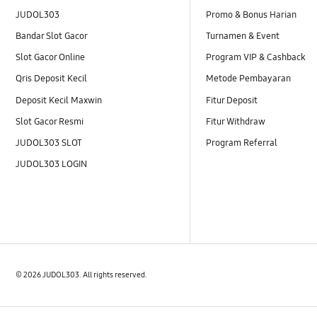
JUDOL303
Promo & Bonus Harian
Bandar Slot Gacor
Turnamen & Event
Slot Gacor Online
Program VIP & Cashback
Qris Deposit Kecil
Metode Pembayaran
Deposit Kecil Maxwin
Fitur Deposit
Slot Gacor Resmi
Fitur Withdraw
JUDOL303 SLOT
Program Referral
JUDOL303 LOGIN
© 2026 JUDOL303. All rights reserved.