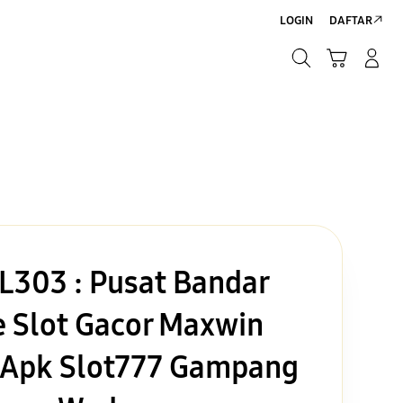
LOGIN
DAFTAR
Cari
Troli
Login/Sign-Up
Cari
303 : Pusat Bandar
 Slot Gacor Maxwin
 Apk Slot777 Gampang