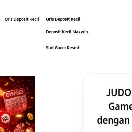
Qris Deposit Kecil
Qris Deposit Kecil
Deposit Kecil Maxwin
Slot Gacor Resmi
JUDOL
Game
dengan