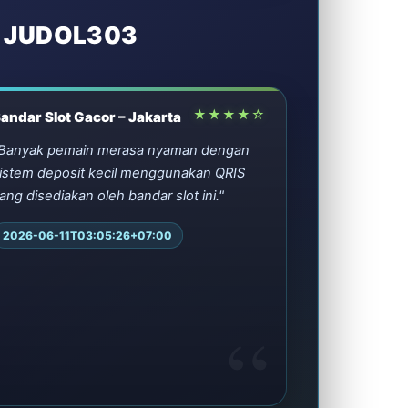
A JUDOL303
★★★★☆
andar Slot Gacor – Jakarta
Banyak pemain merasa nyaman dengan
istem deposit kecil menggunakan QRIS
ang disediakan oleh bandar slot ini."
2026-06-11T03:05:26+07:00