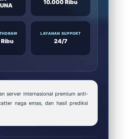
10.000 Ribu
GUNA
ITHDRAW
LAYANAN SUPPORT
 Ribu
24/7
n server internasional premium anti-
atter naga emas, dan hasil prediksi