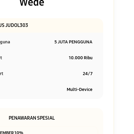
Wede
US JUDOL303
gguna
5 JUTA PENGGUNA
t
10.000 Ribu
rt
24/7
Multi-Device
PENAWARAN SPESIAL
EMBER 10%