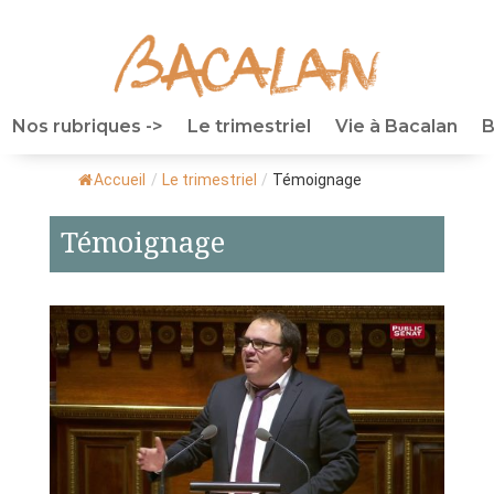
Nos rubriques ->
Le trimestriel
Vie à Bacalan
B
Accueil
/
Le trimestriel
/
Témoignage
Témoignage