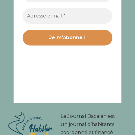
Le Journal Bacalan est
un journal d’habitants
coordonné et financé