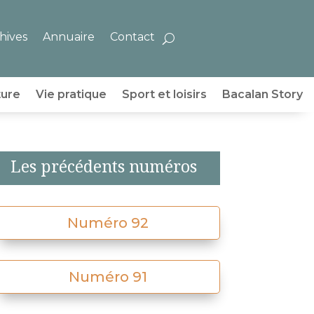
hives
Annuaire
Contact
ture
Vie pratique
Sport et loisirs
Bacalan Story
Les précédents numéros
Numéro 92
Numéro 91