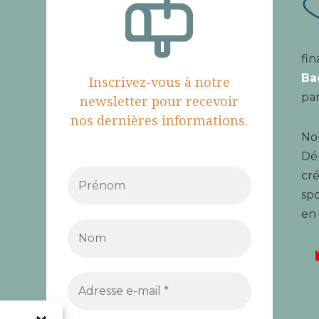
fin
Ba
Inscrivez-vous à notre
par
newsletter pour recevoir
nos dernières informations.
Nou
Dé
cré
spo
en