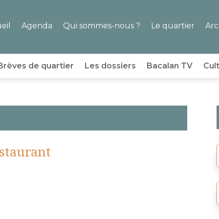
eil
Agenda
Qui sommes-nous ?
Le quartier
Arc
Brèves de quartier
Les dossiers
Bacalan TV
Cul
staurant