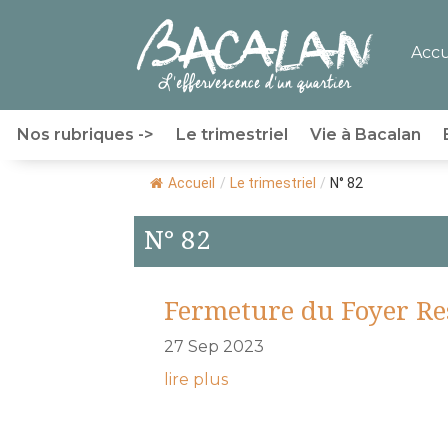
Accu
Nos rubriques ->
Le trimestriel
Vie à Bacalan
Accueil
/
Le trimestriel
/
N° 82
N° 82
Fermeture du Foyer Re
27 Sep 2023
lire plus