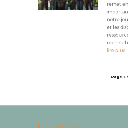
remet en
important
notre jou
et les di
ressource
recherche
lire plus
Page 2 
Journal Bacalan