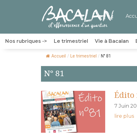
Accu
Nos rubriques ->
Le trimestriel
Vie à Bacalan
Accueil
/
Le trimestriel
/
N° 81
N° 81
Édito 
7 Juin 2
lire plus