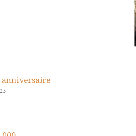
e anniversaire
023
0 000