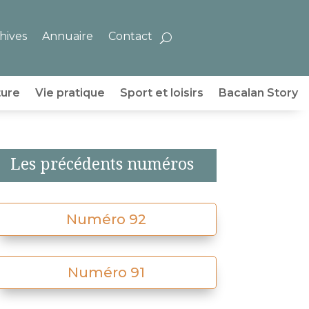
hives
Annuaire
Contact
ture
Vie pratique
Sport et loisirs
Bacalan Story
Les précédents numéros
Numéro 92
Numéro 91