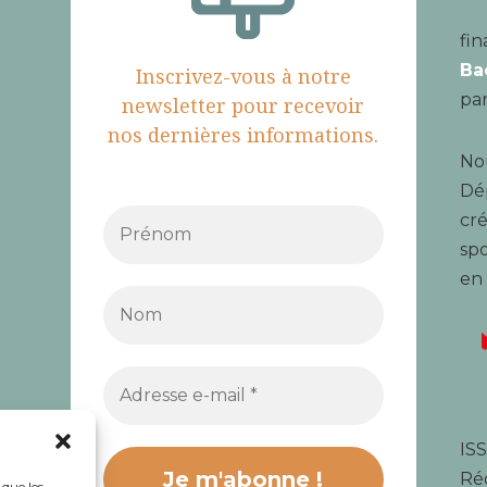
fin
Ba
Inscrivez-vous à notre
par
newsletter pour recevoir
nos dernières informations.
Nou
Dé
cré
spo
en
ISS
Réd
 que les