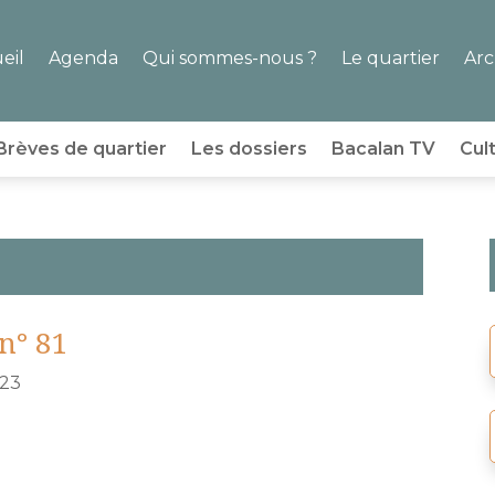
eil
Agenda
Qui sommes-nous ?
Le quartier
Arc
Brèves de quartier
Les dossiers
Bacalan TV
Cul
n° 81
023