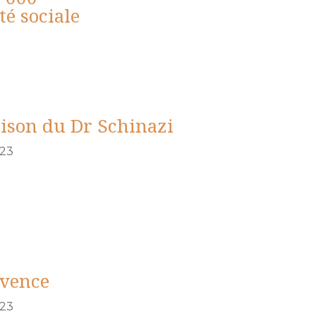
té sociale
ison du Dr Schinazi
023
vence
023