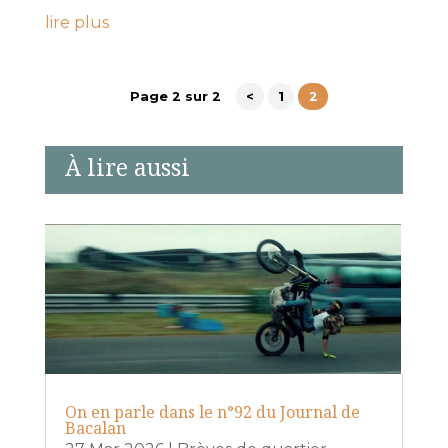
lire plus
Page 2 sur 2
<
1
2
À lire aussi
On en parle dans le n°92 du Journal de
Bacalan