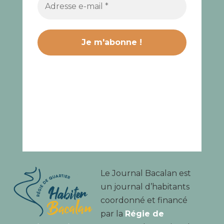
Le Journal Bacalan est
un journal d’habitants
coordonné et financé
par la
Régie de