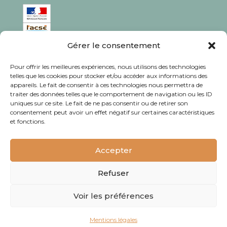
Gérer le consentement
ISSN : 1760-0944
Pour offrir les meilleures expériences, nous utilisons des technologies
Rédaction, photos et corrections : habitants et
telles que les cookies pour stocker et/ou accéder aux informations des
appareils. Le fait de consentir à ces technologies nous permettra de
associations du quartier
traiter des données telles que le comportement de navigation ou les ID
uniques sur ce site. Le fait de ne pas consentir ou de retirer son
consentement peut avoir un effet négatif sur certaines caractéristiques
et fonctions.
© Journal Bacalan 2024 - Tous droits
réservés -
Mentions légales
Accepter
Refuser
Voir les préférences
Mentions légales