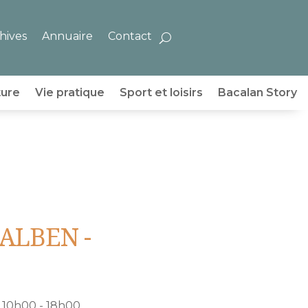
hives
Annuaire
Contact
ture
Vie pratique
Sport et loisirs
Bacalan Story
e ALBEN -
10h00 - 18h00