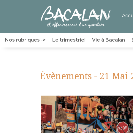
Accu
Nos rubriques ->
Le trimestriel
Vie à Bacalan
Évènements - 21 Mai 