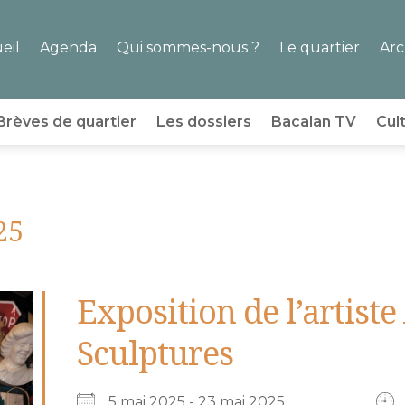
eil
Agenda
Qui sommes-nous ?
Le quartier
Arc
Brèves de quartier
Les dossiers
Bacalan TV
Cul
25
Exposition de l’artist
Sculptures
5 mai 2025 - 23 mai 2025