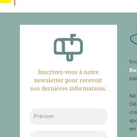
fin
Ba
Inscrivez-vous à notre
par
newsletter pour recevoir
nos dernières informations.
Nou
Dé
cré
spo
en