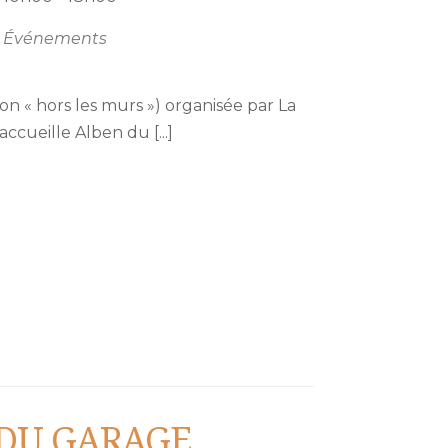
Événements
n « hors les murs ») organisée par La
ccueille Alben du [...]
 DU GARAGE