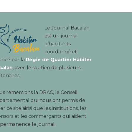
Le Journal Bacalan
est un journal
d’habitants
coordonné et
ancé par la
Régie de Quartier Habiter
calan
, avec le soutien de plusieurs
tenaires.
s remercions la DRAC, le Conseil
partemental qui nous ont permis de
er ce site ainsi que les institutions, les
nsors et les commerçants qui aident
 permanence le journal.